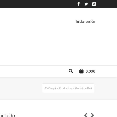
Facebook
Twitter
Instagram
Iniciar sesión
0,00
€
EsCuqui
>
Productos
>
Vestido – Pali
ncluido