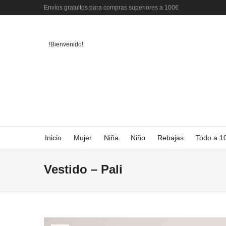
Envíos gratuitos para compras superiores a 100€
!Bienvenido!
Inicio
Mujer
Niña
Niño
Rebajas
Todo a 1
Vestido – Pali