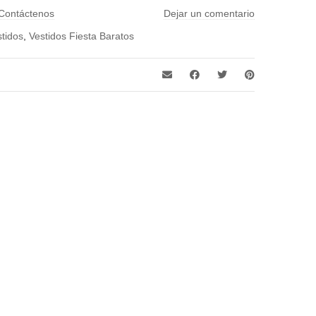
negro, rosa, verde
Contáctenos
Dejar un comentario
stidos
,
Vestidos Fiesta Baratos