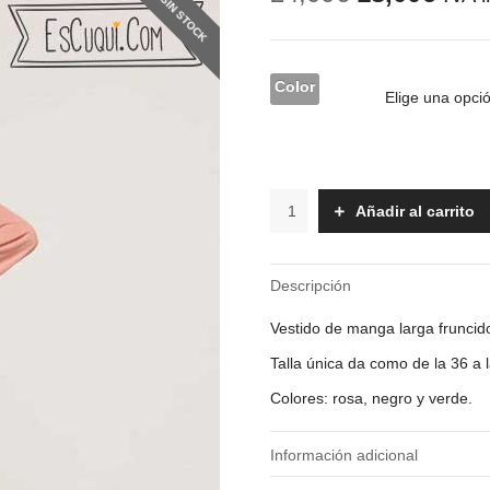
SIN STOCK
precio
prec
original
actu
era:
es:
24,00€.
18,0
Color
Vestido
Añadir al carrito
-
Pali
cantidad
Descripción
Vestido de manga larga fruncid
Talla única da como de la 36 a 
Colores: rosa, negro y verde.
Información adicional