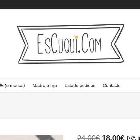
0€ (o menos)
Madre e hija
Estado pedidos
Contacto
El
El
24,00
€
18,00
€
IVA i