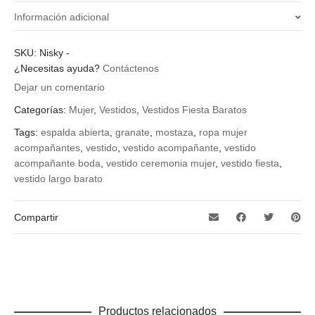
Información adicional
Color
SKU:
Nisky
-
¿Necesitas ayuda?
Contáctenos
granate, mostaza, negro
Dejar un comentario
Categorías:
Mujer
,
Vestidos
,
Vestidos Fiesta Baratos
Tags:
espalda abierta
,
granate
,
mostaza
,
ropa mujer
acompañantes
,
vestido
,
vestido acompañante
,
vestido
acompañante boda
,
vestido ceremonia mujer
,
vestido fiesta
,
vestido largo barato
Compartir
Productos relacionados