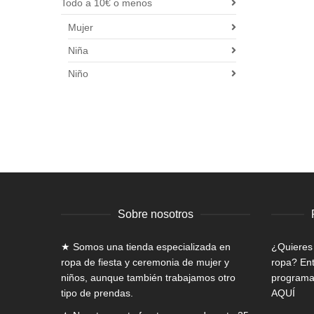
Todo a 10€ o menos
Mujer
Niña
Niño
Sobre nosotros
★ Somos una tienda especializada en
¿Quieres
ropa de fiesta y ceremonia de mujer
y
ropa? Ent
niños, aunque también trabajamos otro
programa 
tipo de prendas.
AQUÍ