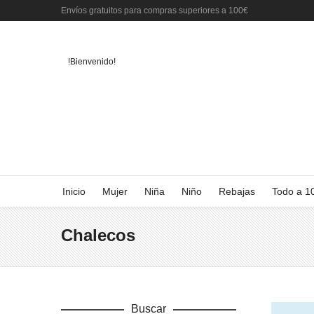
Envíos gratuitos para compras superiores a 100€
!Bienvenido!
Inicio
Mujer
Niña
Niño
Rebajas
Todo a 1
Chalecos
Buscar