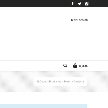
Facebook
Twitter
Instagram
Iniciar sesión
0,00
€
EsCuqui
>
Productos
>
Mujer
>
Chalecos