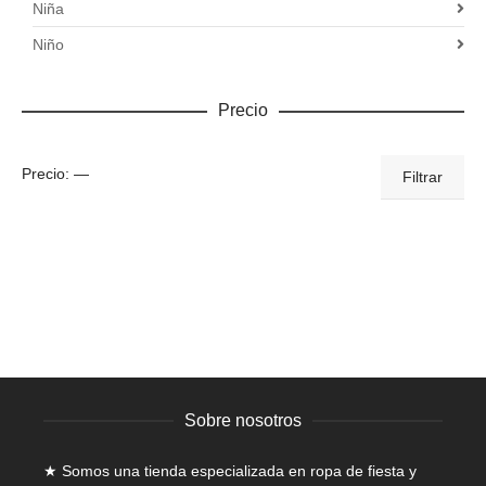
Niña
Niño
Precio
Precio
Precio
Precio:
—
Filtrar
mínimo
máximo
Sobre nosotros
★ Somos una tienda especializada en
ropa de fiesta y