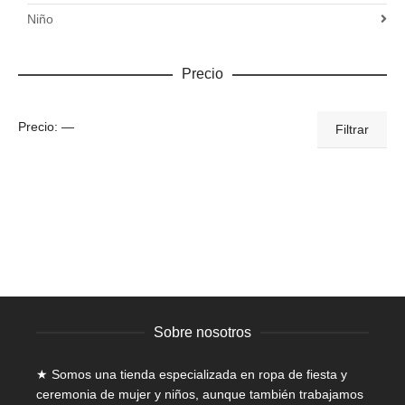
Niño
Precio
Precio
Precio
Precio:
—
Filtrar
mínimo
máximo
Sobre nosotros
★ Somos una tienda especializada en
ropa de fiesta y
ceremonia de mujer
y niños, aunque también trabajamos