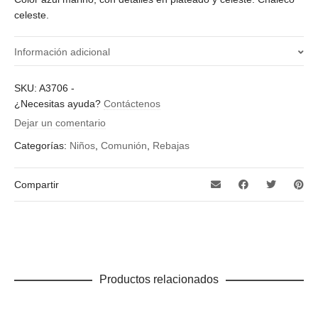
celeste.
Información adicional
¿Qué talla quieres?
SKU:
A3706
-
¿Necesitas ayuda?
Contáctenos
12
Dejar un comentario
Categorías:
Niños
,
Comunión
,
Rebajas
Compartir
Productos relacionados
Este
SELECCIONAR OPCIONES
producto