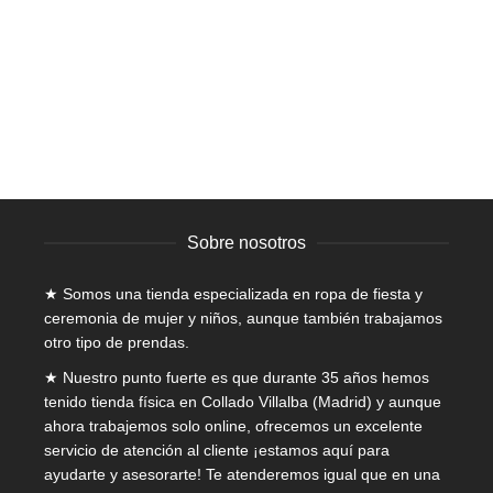
tiene
en
Trenka – Polly
múltiples
la
variantes.
Niñas
,
Abrigos
,
Abrigos
,
Niños
,
Rebajas
,
Rebajas
página
Las
El
El
40,00
€
20,00
€
IVA incluido
de
opciones
precio
precio
producto
se
original
actual
pueden
era:
es:
elegir
40,00€.
20,00€.
en
la
página
Sobre nosotros
de
producto
★ Somos una tienda especializada en
ropa de fiesta y
ceremonia de mujer
y niños, aunque también trabajamos
otro tipo de prendas.
★ Nuestro punto fuerte es que durante 35 años hemos
tenido tienda física en Collado Villalba (Madrid) y aunque
ahora trabajemos solo online, ofrecemos un excelente
servicio de atención al cliente ¡estamos aquí para
ayudarte y asesorarte! Te atenderemos igual que en una