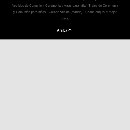
Vestidos de Comunión, Ceremonia y Arras para niña · Trajes de Ceremonia
y Comunión para niños · Collado Villalba (Madrid) · Cosas cuquis al mejor
precio
Arriba