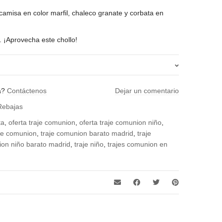
camisa en color marfil, chaleco granate y corbata en
. ¡Aprovecha este chollo!
8
a?
Contáctenos
Dejar un comentario
Rebajas
ta
,
oferta traje comunion
,
oferta traje comunion niño
,
aje comunion
,
traje comunion barato madrid
,
traje
ion niño barato madrid
,
traje niño
,
trajes comunion en