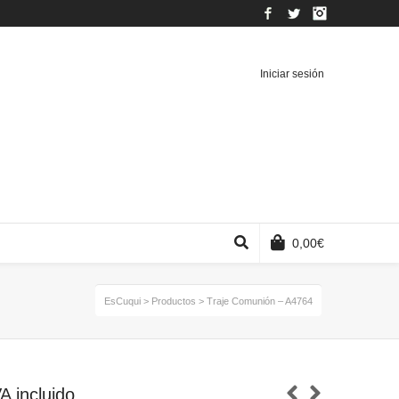
Facebook
Twitter
Instagram
Iniciar sesión
0,00
€
EsCuqui
>
Productos
>
Traje Comunión – A4764
VA incluido