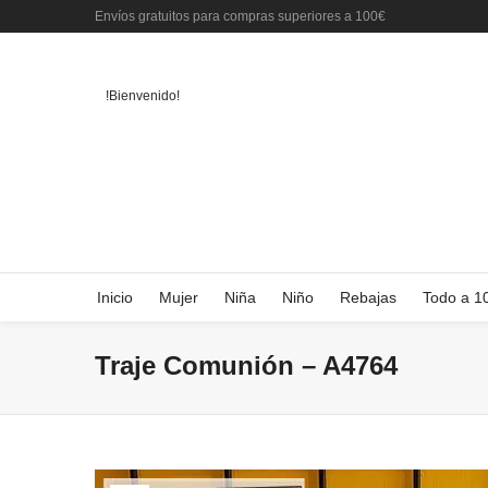
Envíos gratuitos para compras superiores a 100€
!Bienvenido!
Inicio
Mujer
Niña
Niño
Rebajas
Todo a 1
Traje Comunión – A4764