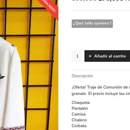
REBAJADO!
precio
pr
original
ac
era:
es
300,00€.
17
¿Qué talla quieres?
Traje
Añadir al carrito
Comunión
-
A4764
Descripción
cantidad
¡Oferta! Traje de Comunión de n
granate. El precio incluye las c
Chaqueta
Pantalón
Camisa
Chaleco
Corbata