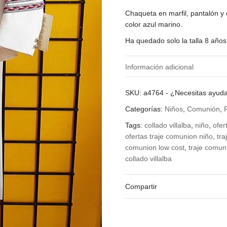
Chaqueta en marfil, pantalón y 
color azul marino.
Ha quedado solo la talla 8 años
Información adicional
¿Qué talla quieres?
SKU:
a4764
-
¿Necesitas ayud
Categorías:
Niños
,
Comunión
,
Tags:
collado villalba
,
niño
,
ofer
ofertas traje comunion niño
,
tr
comunion low cost
,
traje comun
collado villalba
Compartir