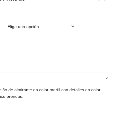
ecio
tual
:
5,00€.
iño de almirante en color marfil con detalles en color
inco prendas: