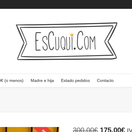
0€ (o menos)
Madre e hija
Estado pedidos
Contacto
El
El
300,00
€
175,00
€
I