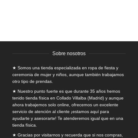
opciones
31,95
€
IVA incluido
se
pueden
elegir
en
la
página
de
Sobre nosotros
producto
★ Somos una tienda especializada en
ropa de fiesta y
ceremonia de mujer
y niños, aunque también trabajamos
otro tipo de prendas.
★ Nuestro punto fuerte es que durante 35 años hemos
tenido tienda física en Collado Villalba (Madrid) y aunque
ahora trabajemos solo online, ofrecemos un excelente
servicio de atención al cliente ¡estamos aquí para
ayudarte y asesorarte! Te atenderemos igual que en una
tienda física.
★ Gracias por visitarnos y recuerda que si nos compras,