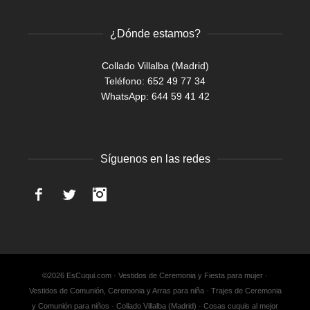
¿Dónde estamos?
Collado Villalba (Madrid)
Teléfono: 652 49 77 34
WhatsApp:
644 59 41 42
Síguenos en las redes
Facebook
Twitter
Instagram
©2026 EsCuqui.com · Vestidos de Ceremonia y Fiesta para mujer ·
Vestidos de Comunión, Ceremonia y Arras para niña · Trajes de Ceremonia
y Comunión para niños · Collado Villalba (Madrid) · Cosas cuquis al mejor