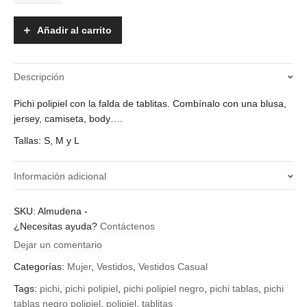
Almudena
cantidad
Añadir al carrito
Descripción
Pichi polipiel con la falda de tablitas. Combínalo con una blusa,
jersey, camiseta, body….
Tallas: S, M y L
Información adicional
¿Qué talla quieres?
SKU:
Almudena
-
¿Necesitas ayuda?
Contáctenos
L, M, S
Dejar un comentario
Categorías:
Mujer
,
Vestidos
,
Vestidos Casual
Tags:
pichi
,
pichi polipiel
,
pichi polipiel negro
,
pichi tablas
,
pichi
tablas negro polipiel
,
polipiel
,
tablitas