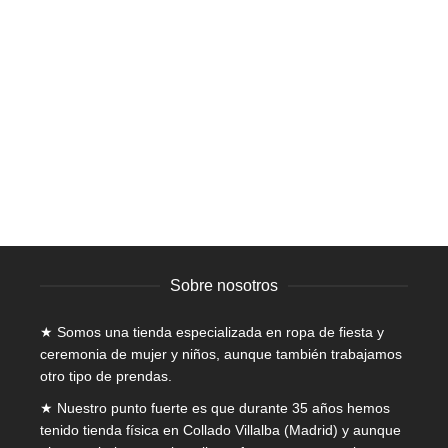
Este
SELECCIONAR OPCIONES
producto
tiene
Vestido Comunión – Q676
múltiples
variantes.
Niñas
,
Comunión
,
Rebajas
Las
El
El
380,00
€
299,00
€
IVA incluido
opciones
precio
precio
se
original
actual
pueden
era:
es:
elegir
380,00€.
299,00€.
en
la
página
Sobre nosotros
de
producto
★ Somos una tienda especializada en
ropa de fiesta y
ceremonia de mujer
y niños, aunque también trabajamos
otro tipo de prendas.
★ Nuestro punto fuerte es que durante 35 años hemos
tenido tienda física en Collado Villalba (Madrid) y aunque