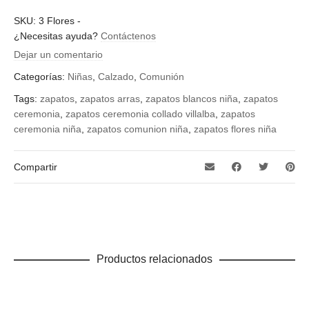
¿Qué talla quieres?
SKU:
3 Flores
-
¿Necesitas ayuda?
Contáctenos
32, 33, 34, 35, 36, 37
Dejar un comentario
Categorías:
Niñas
,
Calzado
,
Comunión
Tags:
zapatos
,
zapatos arras
,
zapatos blancos niña
,
zapatos
ceremonia
,
zapatos ceremonia collado villalba
,
zapatos
ceremonia niña
,
zapatos comunion niña
,
zapatos flores niña
Compartir
Productos relacionados