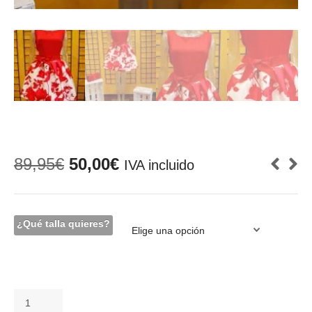
El
El
89,95
€
50,00
€
IVA incluido
precio
precio
original
actual
era:
es:
89,95€.
50,00€.
¿Qué talla quieres?
Vestido
-