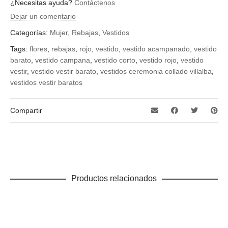
¿Necesitas ayuda?
Contáctenos
38, 40, 42, 44
Dejar un comentario
Categorías:
Mujer
,
Rebajas
,
Vestidos
Tags:
flores
,
rebajas
,
rojo
,
vestido
,
vestido acampanado
,
vestido
barato
,
vestido campana
,
vestido corto
,
vestido rojo
,
vestido
vestir
,
vestido vestir barato
,
vestidos ceremonia collado villalba
,
vestidos vestir baratos
Compartir
Productos relacionados