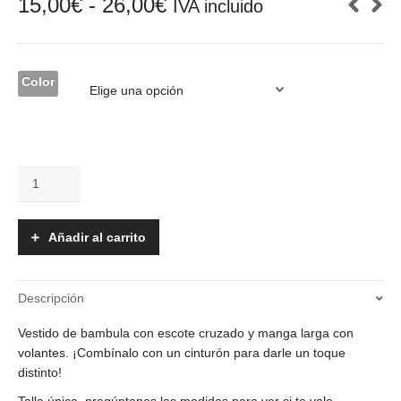
Rango
15,00
€
-
26,00
€
IVA incluido
de
precios:
desde
15,00€
Color
hasta
26,00€
Vestido
-
Micaela
cantidad
Añadir al carrito
Descripción
Vestido de bambula con escote cruzado y manga larga con
volantes. ¡Combínalo con un cinturón para darle un toque
distinto!
Talla única, pregúntanos las medidas para ver si te vale.