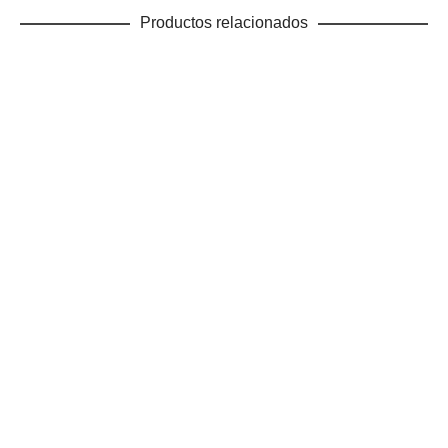
Productos relacionados
Este
SELECCIONAR OPCIONES
producto