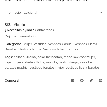
Información adicional
Color
SKU:
Micaela
-
¿Necesitas ayuda?
Contáctenos
melocotón, pistacho
Dejar un comentario
Categorías:
Mujer
,
Vestidos
,
Vestidos Casual
,
Vestidos Fiesta
Baratos
,
Vestidos largos
,
Vestidos tallas grandes
Tags:
collado villalba
,
color melocoton
,
moda low cost mujer
,
ropa mujer collado villalba
,
vestido
,
vestido largo
,
vestidos
baratos madrid
,
vestidos baratos mujer
,
vestidos fiesta baratos
Compartir