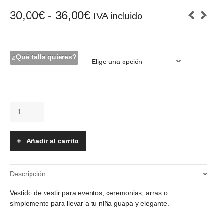
Rango
30,00
€
-
36,00
€
IVA incluido
de
precios:
desde
30,00€
¿Qué talla quieres?
hasta
36,00€
Vestido
-
Linda
cantidad
Añadir al carrito
Descripción
Vestido de vestir para eventos, ceremonias, arras o
simplemente para llevar a tu niña guapa y elegante.