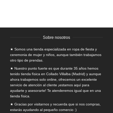
El
El
16,00
€
10,00
€
IVA incluido
opciones
precio
precio
se
original
actual
pueden
era:
es:
elegir
16,00€.
10,00€.
en
la
página
Sobre nosotros
de
producto
★ Somos una tienda especializada en
ropa de fiesta y
ceremonia de mujer
y niños, aunque también trabajamos
otro tipo de prendas.
★ Nuestro punto fuerte es que durante 35 años hemos
tenido tienda física en Collado Villalba (Madrid) y aunque
ahora trabajemos solo online, ofrecemos un excelente
servicio de atención al cliente ¡estamos aquí para
ayudarte y asesorarte! Te atenderemos igual que en una
tienda física.
★ Gracias por visitarnos y recuerda que si nos compras,
estarás ayudando al pequeño comercio :)