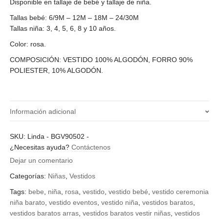
Disponible en tallaje de bebé y tallaje de niña.
Tallas bebé: 6/9M – 12M – 18M – 24/30M
Tallas niña: 3, 4, 5, 6, 8 y 10 años.
Color: rosa.
COMPOSICIÓN: VESTIDO 100% ALGODÓN, FORRO 90%
POLIESTER, 10% ALGODÓN.
Información adicional
¿Qué talla quieres?
SKU:
Linda - BGV90502
-
¿Necesitas ayuda?
Contáctenos
24-30 meses, 6-9 meses, 10, 12 meses, 18 meses, 3, 4, 5, 8
Dejar un comentario
Categorías:
Niñas
,
Vestidos
Tags:
bebe
,
niña
,
rosa
,
vestido
,
vestido bebé
,
vestido ceremonia
niña barato
,
vestido eventos
,
vestido niña
,
vestidos baratos
,
vestidos baratos arras
,
vestidos baratos vestir niñas
,
vestidos