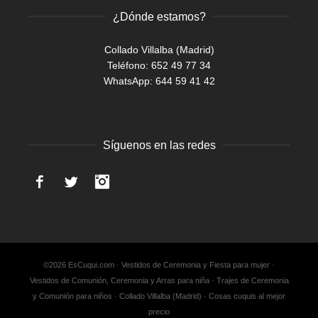
¿Dónde estamos?
Collado Villalba (Madrid)
Teléfono: 652 49 77 34
WhatsApp:
644 59 41 42
Síguenos en las redes
Facebook
Twitter
Instagram
©2026 EsCuqui.com · Vestidos de Ceremonia y Fiesta para mujer ·
Vestidos de Comunión, Ceremonia y Arras para niña · Trajes de Ceremonia
y Comunión para niños · Collado Villalba (Madrid) · Cosas cuquis al mejor
precio