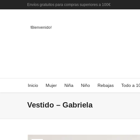
Envíos gratuitos para compras superiores a 100€
!Bienvenido!
Inicio
Mujer
Niña
Niño
Rebajas
Todo a 1
Vestido – Gabriela