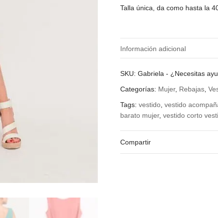
Talla única, da como hasta la 4
Información adicional
Color
SKU:
Gabriela
-
¿Necesitas ay
Categorías:
Mujer
,
Rebajas
,
Ve
Tags:
vestido
,
vestido acompañ
barato mujer
,
vestido corto vesti
Compartir