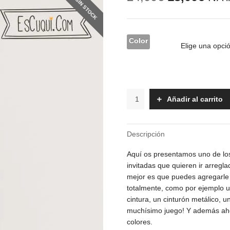
SIN STOCK
precio
prec
original
actu
era:
es:
24,00€.
18,0
Color
Vestido
Añadir al carrito
-
Gabriela
cantidad
Descripción
Aquí os presentamos uno de lo
invitadas que quieren ir arreglad
mejor es que puedes agregarle
totalmente, como por ejemplo un
cintura, un cinturón metálico, 
muchísimo juego! Y además aho
colores.