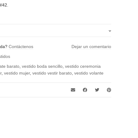
0/42.
aguamarina, blanco, coral, fucsia, negro, rosa, verde
uda?
Contáctenos
Dejar un comentario
stidos
ate barato
,
vestido boda sencillo
,
vestido ceremonia
r
,
vestido mujer
,
vestido vestir barato
,
vestido volante