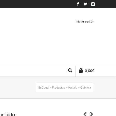
Facebook
Twitter
Instagram
Iniciar sesión
0,00
€
EsCuqui
>
Productos
>
Vestido – Gabriela
ncluido