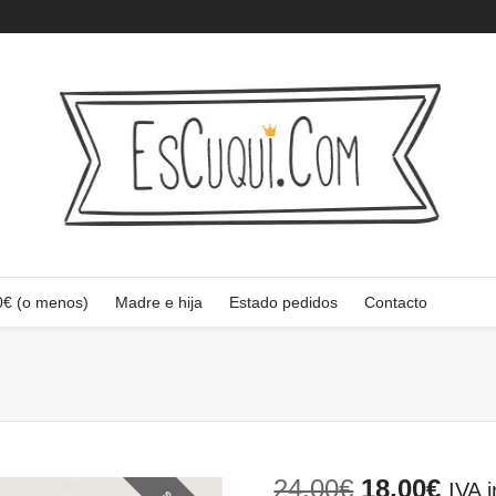
0€ (o menos)
Madre e hija
Estado pedidos
Contacto
El
El
24,00
€
18,00
€
IVA i