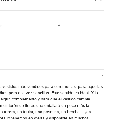
io
al
0€.
s vestidos más vendidos para ceremonias, para aquellas
itas pero a la vez sencillas. Este vestido es ideal. Y lo
 algún complemento y hará que el vestido cambie
 cinturón de flores que entallará un poco más la
una torera, un foular, una pasmina, un broche… ¡da
ra lo tenemos en oferta y disponible en muchos