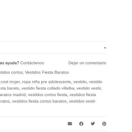
rena, azulón, blanco, celeste, lila, negro, rojo, rosa, vino
tas ayuda?
Contáctenos
Dejar un comentario
stidos cortos
,
Vestidos Fiesta Baratos
cost mujer
,
ropa niña pre adolescente
,
vestido
,
vestido
esta barato
,
vestido fiesta collado villalba
,
vestido vestir
,
baratos madrid
,
vestidos cortos fiesta
,
vestidos fiesta
aratos
,
vestidos fiesta cortos baratos
,
vestidos vestir