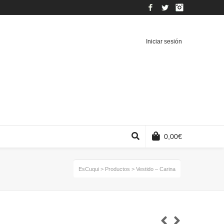
Facebook
Twitter
Instagram
Iniciar sesión
0,00
€
EsCuqui
>
Productos
>
Vestido – Carina