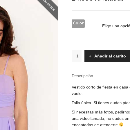
SIN STOCK
Color
Vestido
Añadir al carrito
-
Carina
cantidad
Descripción
Vestido corto de fiesta en gasa
vuelo.
Talla única. Si tienes dudas pí
Si necesitas más fotos, pedirn
una videollamada, no dudes en
encantadas de atenderte