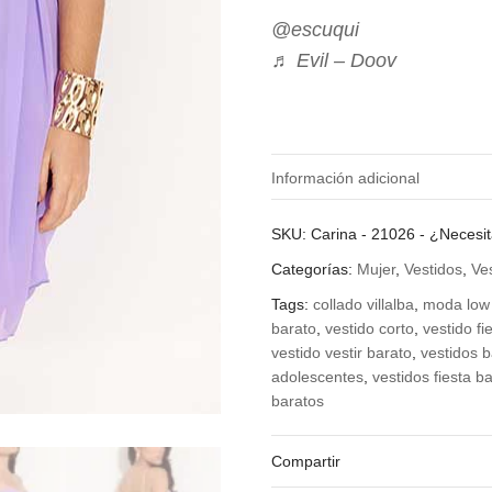
@escuqui
♬ Evil – Doov
Información adicional
Color
ama
SKU:
Carina - 21026
-
¿Necesi
Categorías:
Mujer
,
Vestidos
,
Ve
Tags:
collado villalba
,
moda low 
barato
,
vestido corto
,
vestido fi
vestido vestir barato
,
vestidos 
adolescentes
,
vestidos fiesta b
baratos
Compartir