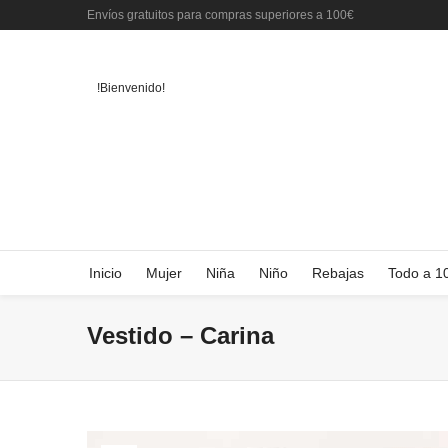
Envíos gratuitos para compras superiores a 100€
!Bienvenido!
Inicio
Mujer
Niña
Niño
Rebajas
Todo a 1
Vestido – Carina