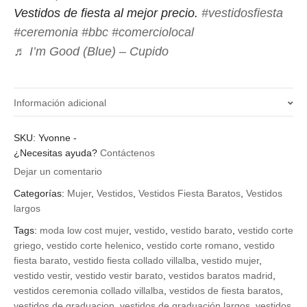
Vestidos de fiesta al mejor precio.
#vestidosfiesta
#ceremonia
#bbc
#comerciolocal
♬ I’m Good (Blue) – Cupido
Información adicional
Color
SKU:
Yvonne
-
¿Necesitas ayuda?
Contáctenos
azul klein, petróleo, rojo
Dejar un comentario
Categorías:
Mujer
,
Vestidos
,
Vestidos Fiesta Baratos
,
Vestidos
largos
Tags:
moda low cost mujer
,
vestido
,
vestido barato
,
vestido corte
griego
,
vestido corte helenico
,
vestido corte romano
,
vestido
fiesta barato
,
vestido fiesta collado villalba
,
vestido mujer
,
vestido vestir
,
vestido vestir barato
,
vestidos baratos madrid
,
vestidos ceremonia collado villalba
,
vestidos de fiesta baratos
,
vestidos de graduacion
,
vestidos de graduación largos
,
vestidos