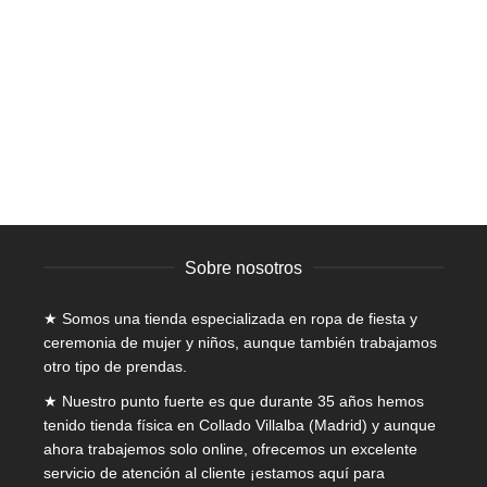
SELECCIONAR OPCIONES
producto
tiene
Vestido – Laia
múltiples
variantes.
Mujer
,
Vestidos
,
Vestidos cortos
,
Vestidos Fiesta Baratos
Las
23,95
€
IVA incluido
opciones
se
pueden
elegir
en
la
página
Sobre nosotros
de
producto
★ Somos una tienda especializada en
ropa de fiesta y
ceremonia de mujer
y niños, aunque también trabajamos
otro tipo de prendas.
★ Nuestro punto fuerte es que durante 35 años hemos
tenido tienda física en Collado Villalba (Madrid) y aunque
ahora trabajemos solo online, ofrecemos un excelente
servicio de atención al cliente ¡estamos aquí para