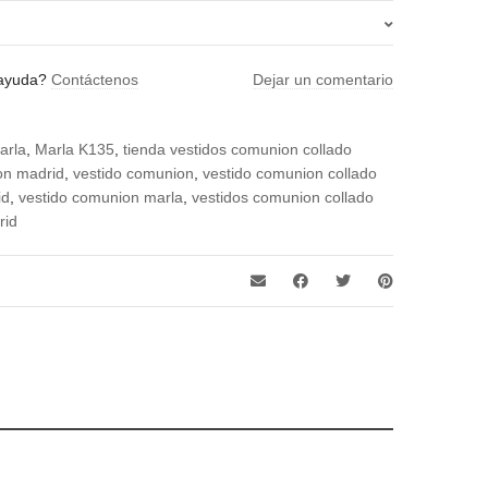
100, 105, 130, 140, 110, 115, 120, 125, 135
 ayuda?
Contáctenos
Dejar un comentario
arla
,
Marla K135
,
tienda vestidos comunion collado
on madrid
,
vestido comunion
,
vestido comunion collado
id
,
vestido comunion marla
,
vestidos comunion collado
rid