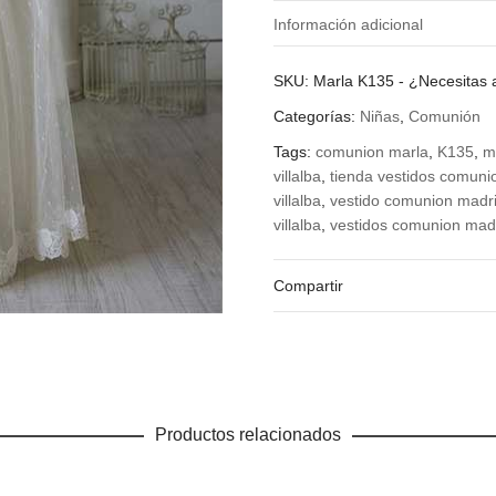
Información adicional
¿Qué talla quieres?
SKU:
Marla K135
-
¿Necesitas
Categorías:
Niñas
,
Comunión
Tags:
comunion marla
,
K135
,
m
villalba
,
tienda vestidos comuni
villalba
,
vestido comunion madr
villalba
,
vestidos comunion mad
Compartir
Productos relacionados