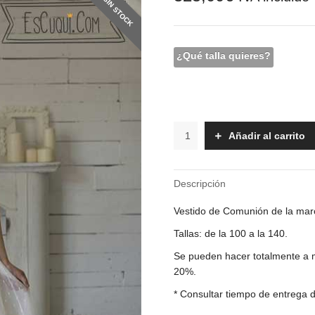
SIN STOCK
¿Qué talla quieres?
Vestido
Añadir al carrito
Comunión
-
K135
Descripción
cantidad
Vestido de Comunión de la mar
Tallas: de la 100 a la 140.
Se pueden hacer totalmente a m
20%.
* Consultar tiempo de entrega d