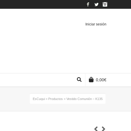
Facebook
Twitter
Instagram
Iniciar sesión
0,00
€
EsCuqui
>
Productos
>
Vestido Comunión – K135