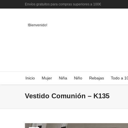
Envíos gratuitos para compras superiores a 100€
!Bienvenido!
Inicio
Mujer
Niña
Niño
Rebajas
Todo a 1
Vestido Comunión – K135