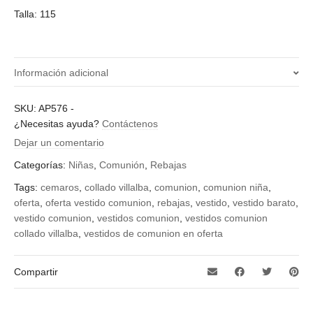
Talla: 115
Información adicional
¿Qué talla quieres?
SKU:
AP576
-
¿Necesitas ayuda?
Contáctenos
115
Dejar un comentario
Categorías:
Niñas
,
Comunión
,
Rebajas
Tags:
cemaros
,
collado villalba
,
comunion
,
comunion niña
,
oferta
,
oferta vestido comunion
,
rebajas
,
vestido
,
vestido barato
,
vestido comunion
,
vestidos comunion
,
vestidos comunion
collado villalba
,
vestidos de comunion en oferta
Compartir