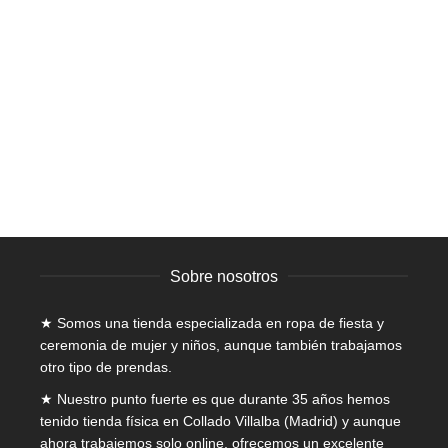
Este
SELECCIONAR OPCIONES
producto
tiene
Blusa – Lety
múltiples
variantes.
Niñas
,
Blusas
,
Niña
,
Rebajas
,
Todo a 10€ o menos
Las
El
El
15,00
€
10,00
€
IVA incluido
opciones
precio
precio
se
original
actual
pueden
era:
es:
elegir
15,00€.
10,00€.
en
la
página
Sobre nosotros
de
producto
★ Somos una tienda especializada en
ropa de fiesta y
ceremonia de mujer
y niños, aunque también trabajamos
otro tipo de prendas.
★ Nuestro punto fuerte es que durante 35 años hemos
tenido tienda física en Collado Villalba (Madrid) y aunque
ahora trabajemos solo online, ofrecemos un excelente