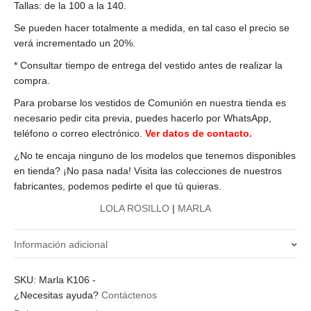
Tallas: de la 100 a la 140.
Se pueden hacer totalmente a medida, en tal caso el precio se
verá incrementado un 20%.
* Consultar tiempo de entrega del vestido antes de realizar la
compra.
Para probarse los vestidos de Comunión en nuestra tienda es
necesario pedir cita previa, puedes hacerlo por WhatsApp,
teléfono o correo electrónico.
Ver datos de contacto.
¿No te encaja ninguno de los modelos que tenemos disponibles
en tienda? ¡No pasa nada! Visita las colecciones de nuestros
fabricantes, podemos pedirte el que tú quieras.
LOLA ROSILLO
|
MARLA
Información adicional
¿Qué talla quieres?
SKU:
Marla K106
-
¿Necesitas ayuda?
Contáctenos
100, 105, 130, 140, 110, 115, 120, 125, 135