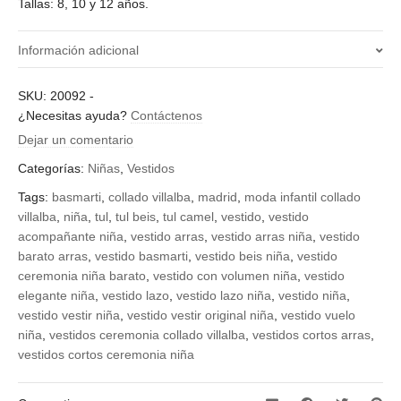
Tallas: 8, 10 y 12 años.
Información adicional
¿Qué talla quieres?
SKU:
20092
-
¿Necesitas ayuda?
Contáctenos
10, 12, 8
Dejar un comentario
Categorías:
Niñas
,
Vestidos
Tags:
basmarti
,
collado villalba
,
madrid
,
moda infantil collado
villalba
,
niña
,
tul
,
tul beis
,
tul camel
,
vestido
,
vestido
acompañante niña
,
vestido arras
,
vestido arras niña
,
vestido
barato arras
,
vestido basmarti
,
vestido beis niña
,
vestido
ceremonia niña barato
,
vestido con volumen niña
,
vestido
elegante niña
,
vestido lazo
,
vestido lazo niña
,
vestido niña
,
vestido vestir niña
,
vestido vestir original niña
,
vestido vuelo
niña
,
vestidos ceremonia collado villalba
,
vestidos cortos arras
,
vestidos cortos ceremonia niña