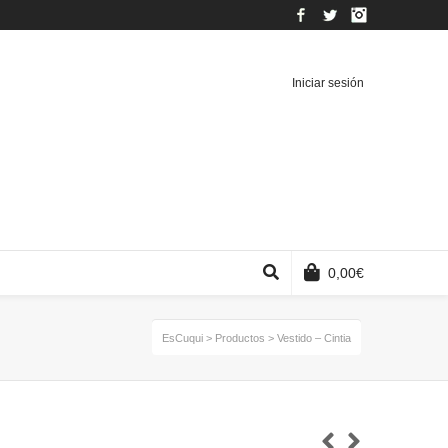
Facebook
Twitter
Instagram
Iniciar sesión
0,00
€
EsCuqui
>
Productos
>
Vestido – Cintia