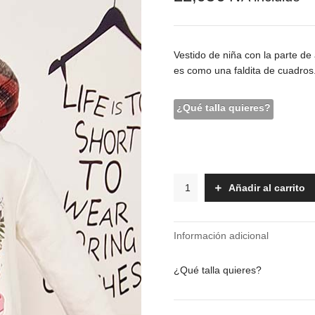
Vestido de niña con la parte de 
es como una faldita de cuadros
¿Qué talla quieres?
Vestido
Añadir al carrito
-
Cintia
cantidad
Información adicional
¿Qué talla quieres?