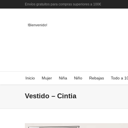
Envíos gratuitos para compras superiores a 100€
!Bienvenido!
Inicio
Mujer
Niña
Niño
Rebajas
Todo a 1
Vestido – Cintia