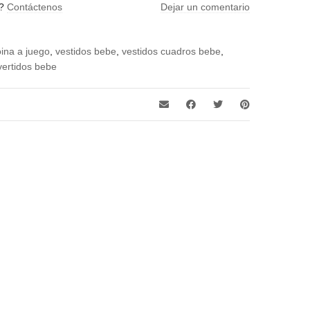
a?
Contáctenos
Dejar un comentario
oina a juego
,
vestidos bebe
,
vestidos cuadros bebe
,
vertidos bebe