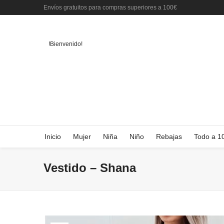
Envíos gratuitos para compras superiores a 100€
!Bienvenido!
Inicio
Mujer
Niña
Niño
Rebajas
Todo a 1
Vestido – Shana