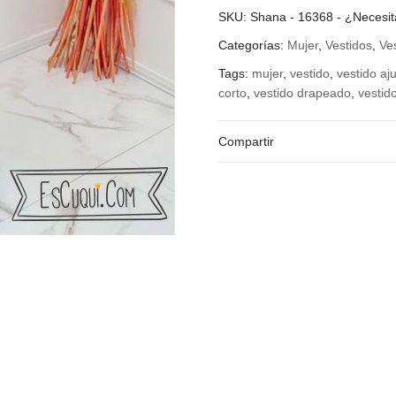
Color
SKU:
Shana - 16368
-
¿Necesi
Categorías:
Mujer
,
Vestidos
,
Ve
Tags:
mujer
,
vestido
,
vestido aj
corto
,
vestido drapeado
,
vestid
Compartir