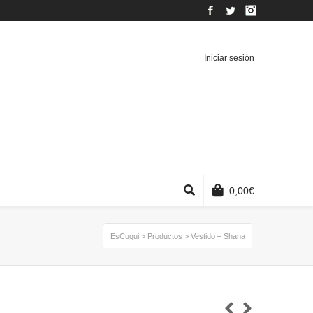
Facebook
Twitter
Instagram
Iniciar sesión
0,00
€
EsCuqui
>
Productos
>
Vestido – Shana