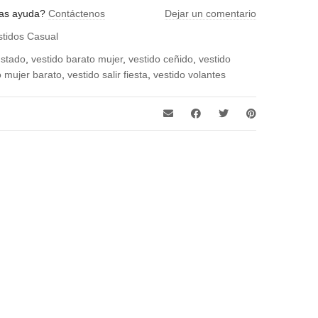
azul, camel, coral, granate, negro, rosa
tas ayuda?
Contáctenos
Dejar un comentario
stidos Casual
ustado
,
vestido barato mujer
,
vestido ceñido
,
vestido
o mujer barato
,
vestido salir fiesta
,
vestido volantes