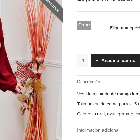
SIN STOCK
Color
Vestido
Añadir al carrito
-
Shana
cantidad
Descripción
Vestido ajustado de manga larga
Talla única: da como para la S 
Colores: coral, azul, granate, c
Información adicional