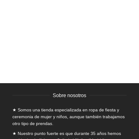
AÑADIR AL CARRITO
Tocado – Rojo
Mujer
,
Tocados
18,00
€
IVA incluido
Sobre nosotros
★ Somos una tienda especializada en
ropa de fiesta y
ceremonia de mujer
y niños, aunque también trabajamos
otro tipo de prendas.
★ Nuestro punto fuerte es que durante 35 años hemos