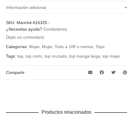
Información adicional
Color
SKU:
Mariché A16325
-
¿Necesitas ayuda?
Contáctenos
blanco, camel, caqui, coral, gris, negro, rosa
Dejar un comentario
Categorías:
Mujer
,
Mujer
,
Todo a 10€ o menos
,
Tops
Tags:
top
,
top corto
,
top cruzado
,
top manga larga
,
top mujer
Compartir
Productos relacionados