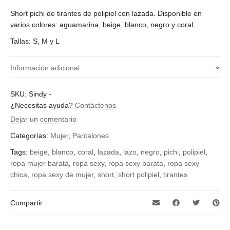
Short pichi de tirantes de polipiel con lazada. Disponible en
varios colores: aguamarina, beige, blanco, negro y coral.
Tallas: S, M y L
Información adicional
¿Qué talla quieres?
SKU:
Sindy
-
¿Necesitas ayuda?
Contáctenos
L, M, S
Dejar un comentario
Color
Categorías:
Mujer
,
Pantalones
aguamarina, beige, blanco, coral, negro
Tags:
beige
,
blanco
,
coral
,
lazada
,
lazo
,
negro
,
pichi
,
polipiel
,
ropa mujer barata
,
ropa sexy
,
ropa sexy barata
,
ropa sexy
chica
,
ropa sexy de mujer
,
short
,
short polipiel
,
tirantes
Compartir