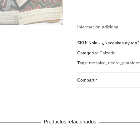
Información adicional
¿Qué talla quieres?
SKU:
Nola
-
¿Necesitas ayuda
Categoría:
Calzado
Tags:
mosaico
,
negro
,
platafor
Compartir
Productos relacionados