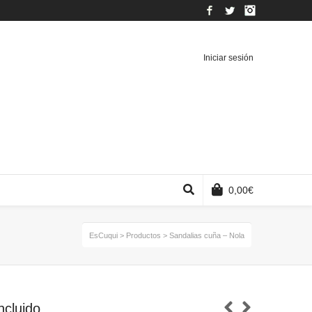
Facebook
Twitter
Instagram
Iniciar sesión
0,00
€
EsCuqui
>
Productos
>
Sandalias cuña – Nola
ncluido