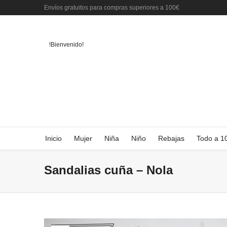
Envíos gratuitos para compras superiores a 100€
!Bienvenido!
Inicio
Mujer
Niña
Niño
Rebajas
Todo a 1
Sandalias cuña – Nola