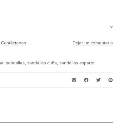
36, 37, 38, 39, 40, 41
?
Contáctenos
Dejar un comentario
ma
,
sandalias
,
sandalias cuña
,
sandalias esparto