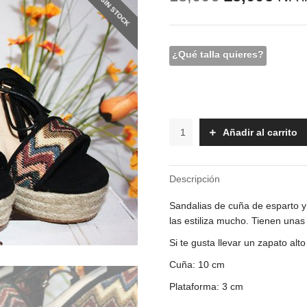
SIN STOCK
precio
prec
original
actu
era:
es:
18,00€.
15,0
¿Qué talla quieres?
Sandalias
Añadir al carrito
cuña
-
Nola
Descripción
cantidad
Sandalias de cuña de esparto y 
las estiliza mucho. Tienen unas 
Si te gusta llevar un zapato alt
Cuña: 10 cm
Plataforma: 3 cm