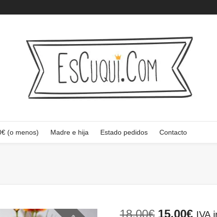
0€ (o menos)
Madre e hija
Estado pedidos
Contacto
El
El
18,00
€
15,00
€
IVA i