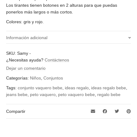
Los tirantes tienen botones en 2 alturas para que puedas
ponerlos más largos o más cortos.
Colores: gris y rojo.
Información adicional
¿Qué talla quieres?
SKU:
Samy
-
¿Necesitas ayuda?
Contáctenos
12-18 meses, 18-24 meses, 3-6 meses, 6-9 meses, 9-12
meses
Dejar un comentario
Categorías:
Color
Niños
,
Conjuntos
gris, rojo
Tags:
conjunto vaquero bebe
,
ideas regalo
,
ideas regalo bebe
,
jeans bebe
,
peto vaquero
,
peto vaquero bebe
,
regalo bebe
Compartir