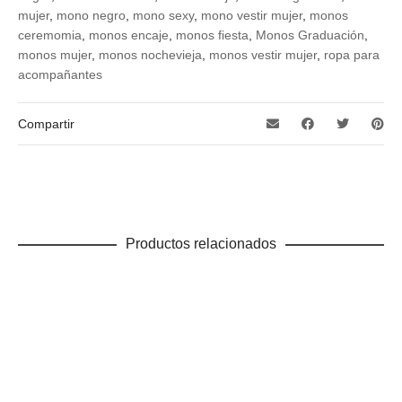
mujer
,
mono negro
,
mono sexy
,
mono vestir mujer
,
monos
ceremomia
,
monos encaje
,
monos fiesta
,
Monos Graduación
,
monos mujer
,
monos nochevieja
,
monos vestir mujer
,
ropa para
acompañantes
Compartir
Productos relacionados
AÑADIR AL CARRITO
Tocado – Rojo
Mujer
,
Tocados
18,00
€
IVA incluido