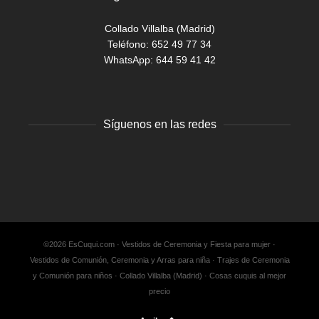
Collado Villalba (Madrid)
Teléfono: 652 49 77 34
WhatsApp:
644 59 41 42
Síguenos en las redes
Facebook
Twitter
Instagram
©2026 EsCuqui.com · Vestidos de Ceremonia y Fiesta para mujer ·
Vestidos de Comunión, Ceremonia y Arras para niña · Trajes de Ceremonia
y Comunión para niños · Collado Villalba (Madrid) · Cosas cuquis al mejor
precio