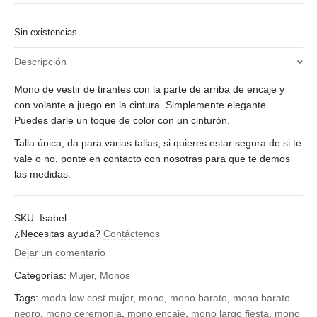
Sin existencias
Descripción
Mono de vestir de tirantes con la parte de arriba de encaje y
con volante a juego en la cintura. Simplemente elegante.
Puedes darle un toque de color con un cinturón.
Talla única, da para varias tallas, si quieres estar segura de si te
vale o no, ponte en contacto con nosotras para que te demos
las medidas.
SKU:
Isabel
-
¿Necesitas ayuda?
Contáctenos
Dejar un comentario
Categorías:
Mujer
,
Monos
Tags:
moda low cost mujer
,
mono
,
mono barato
,
mono barato
negro
,
mono ceremonia
,
mono encaje
,
mono largo fiesta
,
mono