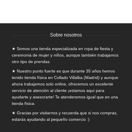
se
pueden
elegir
en
la
página
Sobre nosotros
de
producto
★ Somos una tienda especializada en
ropa de fiesta y
ceremonia de mujer
y niños, aunque también trabajamos
otro tipo de prendas.
★ Nuestro punto fuerte es que durante 35 años hemos
tenido tienda física en Collado Villalba (Madrid) y aunque
ahora trabajemos solo online, ofrecemos un excelente
servicio de atención al cliente ¡estamos aquí para
ayudarte y asesorarte! Te atenderemos igual que en una
tienda física.
★ Gracias por visitarnos y recuerda que si nos compras,
estarás ayudando al pequeño comercio :)