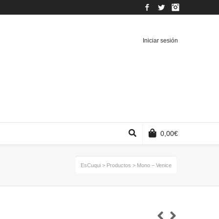
Facebook
Twitter
Instagram
Iniciar sesión
0,00
€
EsCuqui
>
Productos
>
Mono – Venice