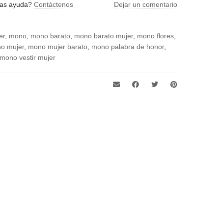
blanco, naranja, negro
tas ayuda?
Contáctenos
Dejar un comentario
er
,
mono
,
mono barato
,
mono barato mujer
,
mono flores
,
o mujer
,
mono mujer barato
,
mono palabra de honor
,
mono vestir mujer