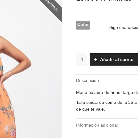
SIN STOCK
Color
Mono
Añadir al carrito
-
Venice
cantidad
Descripción
Mono palabra de honor largo de
Talla única: da como de la 36 
de que te vale.
Información adicional