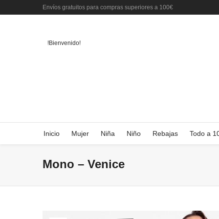
Envíos gratuitos para compras superiores a 100€
!Bienvenido!
Inicio
Mujer
Niña
Niño
Rebajas
Todo a 1
Mono – Venice