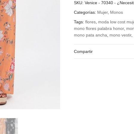
Color
SKU:
Venice - 70340
-
¿Necesi
Categorías:
Mujer
,
Monos
Tags:
flores
,
moda low cost muj
mono flores palabra honor
,
mon
mono pata ancha
,
mono vestir
,
Compartir