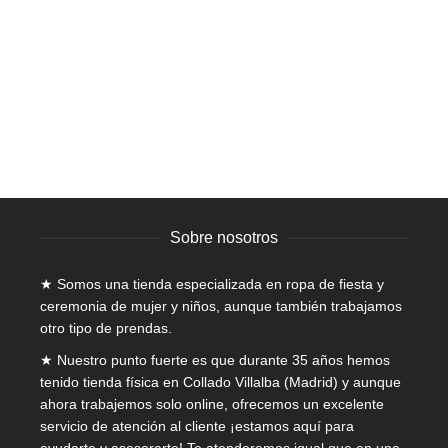
producto
tiene
Vestido – Brilli Brilli
múltiples
variantes.
Mujer
,
Mami e hija
,
Niñas
,
Vestidos
Las
Rango
16,00
€
-
17,99
€
IVA incluido
opciones
de
se
precios:
pueden
desde
elegir
16,00€
en
hasta
la
17,99€
página
Sobre nosotros
de
producto
★ Somos una tienda especializada en
ropa de fiesta y
ceremonia de mujer
y niños, aunque también trabajamos
otro tipo de prendas.
★ Nuestro punto fuerte es que durante 35 años hemos
tenido tienda física en Collado Villalba (Madrid) y aunque
ahora trabajemos solo online, ofrecemos un excelente
servicio de atención al cliente ¡estamos aquí para