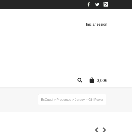
Facebook
Twitter
Instagram
Iniciar sesión
0,00
€
EsCuqui
>
Productos
>
Jersey – Girl Power