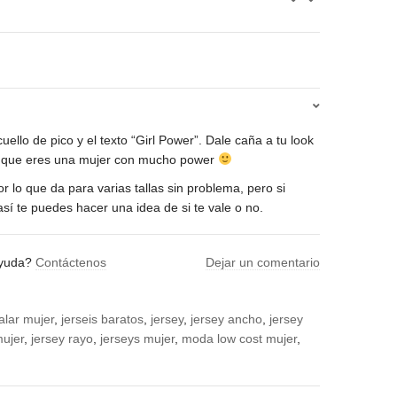
uello de pico y el texto “Girl Power”. Dale caña a tu look
r que eres una mujer con mucho power
or lo que da para varias tallas sin problema, pero si
sí te puedes hacer una idea de si te vale o no.
ayuda?
Contáctenos
Dejar un comentario
alar mujer
,
jerseis baratos
,
jersey
,
jersey ancho
,
jersey
mujer
,
jersey rayo
,
jerseys mujer
,
moda low cost mujer
,