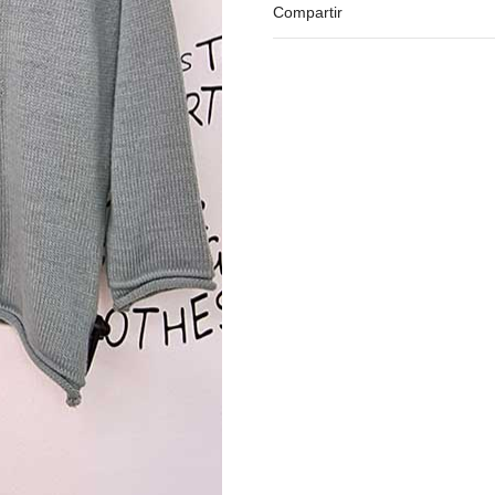
Compartir