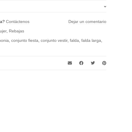
38, 40, 42, 44, 46
da?
Contáctenos
Dejar un comentario
ujer
,
Rebajas
monia
,
conjunto fiesta
,
conjunto vestir
,
falda
,
falda larga
,