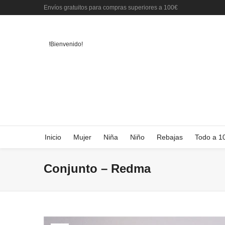
Envíos gratuitos para compras superiores a 100€
!Bienvenido!
Inicio
Mujer
Niña
Niño
Rebajas
Todo a 1
Conjunto – Redma