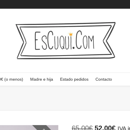
0€ (o menos)
Madre e hija
Estado pedidos
Contacto
El
El
65,00
€
52,00
€
IVA i