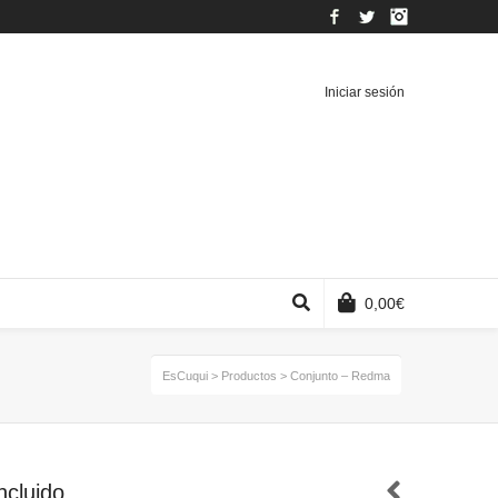
Facebook
Twitter
Instagram
Iniciar sesión
0,00
€
EsCuqui
>
Productos
>
Conjunto – Redma
ncluido