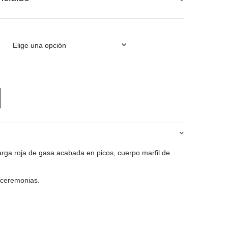
io
al
0€.
larga roja de gasa acabada en picos, cuerpo marfil de
 ceremonias.