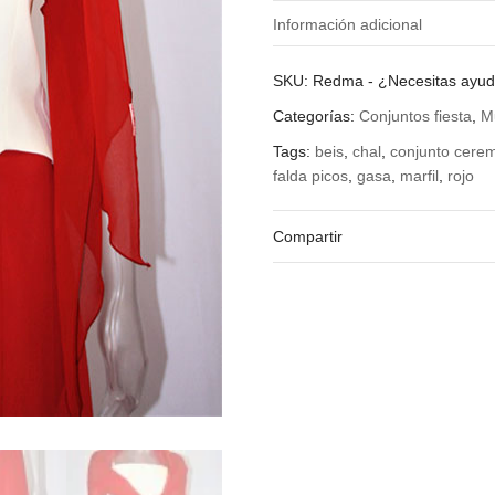
Información adicional
¿Qué talla quieres?
SKU:
Redma
-
¿Necesitas ayu
Categorías:
Conjuntos fiesta
,
M
Tags:
beis
,
chal
,
conjunto cere
falda picos
,
gasa
,
marfil
,
rojo
Compartir