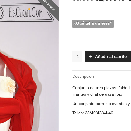
SIN STOCK
precio
prec
original
actu
era:
es:
65,00€.
52,0
¿Qué talla quieres?
Conjunto
Añadir al carrito
-
Redma
cantidad
Descripción
Conjunto de tres piezas: falda 
tirantes y chal de gasa rojo.
Un conjunto para tus eventos y
Tallas: 38/40/42/44/46