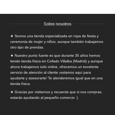
era:
es:
elegir
335,00€.
199,00€.
en
la
página
Sobre nosotros
de
producto
★ Somos una tienda especializada en
ropa de fiesta y
ceremonia de mujer
y niños, aunque también trabajamos
otro tipo de prendas.
★ Nuestro punto fuerte es que durante 35 años hemos
tenido tienda física en Collado Villalba (Madrid) y aunque
ahora trabajemos solo online, ofrecemos un excelente
servicio de atención al cliente ¡estamos aquí para
ayudarte y asesorarte! Te atenderemos igual que en una
tienda física.
★ Gracias por visitarnos y recuerda que si nos compras,
estarás ayudando al pequeño comercio :)