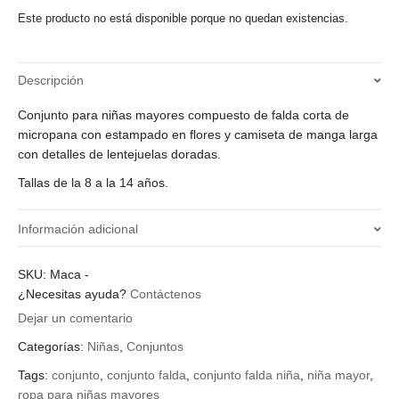
Este producto no está disponible porque no quedan existencias.
Descripción
Conjunto para niñas mayores compuesto de falda corta de
micropana con estampado en flores y camiseta de manga larga
con detalles de lentejuelas doradas.
Tallas de la 8 a la 14 años.
Información adicional
¿Qué talla quieres?
SKU:
Maca
-
¿Necesitas ayuda?
Contáctenos
10, 12, 14, 8
Dejar un comentario
Categorías:
Niñas
,
Conjuntos
Tags:
conjunto
,
conjunto falda
,
conjunto falda niña
,
niña mayor
,
ropa para niñas mayores