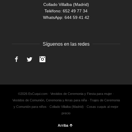
Collado Villalba (Madrid)
Teléfono: 652 49 77 34
WhatsApp:
644 59 41 42
Síguenos en las redes
Facebook
Twitter
Instagram
©2026 EsCuqui.com · Vestidos de Ceremonia y Fiesta para mujer ·
Vestidos de Comunión, Ceremonia y Arras para niña · Trajes de Ceremonia
y Comunión para niños · Collado Villalba (Madrid) · Cosas cuquis al mejor
precio
Arriba