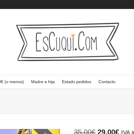
0€ (o menos)
Madre e hija
Estado pedidos
Contacto
El
El
35,00
€
29,00
€
IVA i