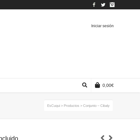
Facebook
Twitter
Instagram
Iniciar sesión
0,00
€
EsCuqui
>
Productos
>
Conjunto – Cibaly
ncluido