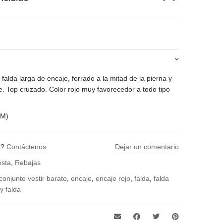
io
al
0€.
 falda larga de encaje, forrado a la mitad de la pierna y
e. Top cruzado. Color rojo muy favorecedor a todo tipo
 M)
a?
Contáctenos
Dejar un comentario
esta
,
Rebajas
conjunto vestir barato
,
encaje
,
encaje rojo
,
falda
,
falda
 y falda