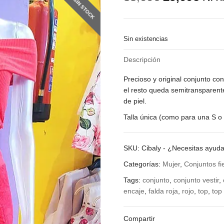
SIN STOCK
precio
prec
original
actu
era:
es:
35,00€.
29,0
Sin existencias
Descripción
Precioso y original conjunto con
el resto queda semitransparent
de piel.
Talla única (como para una S o
SKU:
Cibaly
-
¿Necesitas ayud
Categorías:
Mujer
,
Conjuntos fi
Tags:
conjunto
,
conjunto vestir
,
encaje
,
falda roja
,
rojo
,
top
,
top
Compartir