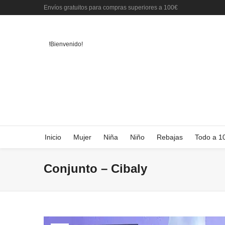
Envíos gratuitos para compras superiores a 100€
!Bienvenido!
Inicio
Mujer
Niña
Niño
Rebajas
Todo a 1
Conjunto – Cibaly