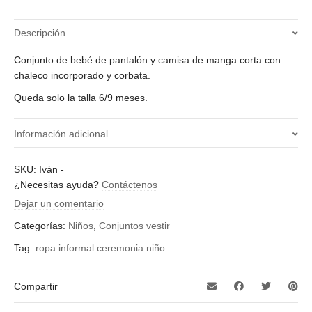
Descripción
Conjunto de bebé de pantalón y camisa de manga corta con
chaleco incorporado y corbata.
Queda solo la talla 6/9 meses.
Información adicional
¿Qué talla quieres?
SKU:
Iván
-
¿Necesitas ayuda?
Contáctenos
6-9 meses
Dejar un comentario
Categorías:
Niños
,
Conjuntos vestir
Tag:
ropa informal ceremonia niño
Compartir