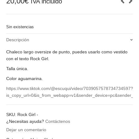
20,00
€
IVA incluido
Sin existencias
Descripción
Chaleco largo oversize de punto, puedes usarlo como vestido
con el texto Rock Girl.
Talla única.
Color aguamarina.
https://www.tiktok.com/@escuqui/video/7039057578734734597?
is_copy_url=0&is_from_webapp=v1&sender_device=pc&sender_
SKU:
Rock Girl
-
¿Necesitas ayuda?
Contáctenos
Dejar un comentario