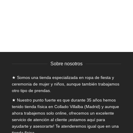
variantes.
Mujer
,
Rebajas
,
Vestidos
,
Vestidos ajustados
,
Vestidos
Las
cortos
,
Vestidos Fiesta Baratos
opciones
Rango
24,00
€
-
26,00
€
IVA incluido
se
de
pueden
precios:
elegir
desde
en
24,00€
la
hasta
página
26,00€
de
Sobre nosotros
producto
★ Somos una tienda especializada en
ropa de fiesta y
ceremonia de mujer
y niños, aunque también trabajamos
otro tipo de prendas.
★ Nuestro punto fuerte es que durante 35 años hemos
tenido tienda física en Collado Villalba (Madrid) y aunque
ahora trabajemos solo online, ofrecemos un excelente
servicio de atención al cliente ¡estamos aquí para
ayudarte y asesorarte! Te atenderemos igual que en una
tienda física.