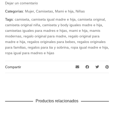
Dejar un comentario
¿Qué talla quieres?
Categorías:
Mujer
,
Camisetas
,
Mami e hija
,
Niñas
0/9 meses, 12/18 meses, 9/12 meses, L, M, S, XL, XXL, 1/2,
11/12, 3/4, 5/6, 7/8, 9/10
Tags:
camiseta
,
camiseta igual madre e hija
,
camiseta original
,
camiseta original niña
,
camiseta y body iguales madre e hija
,
camisetas iguales para madres e hijas
,
mami e hija
,
mamis
modernas
,
regalo original para madre
,
regalo original para
madre e hija
,
regalos originales para bebes
,
regalos originales
para familias
,
regalos para tia y sobrina
,
ropa igual madre e hija
,
ropa igual para madres e hijas
Compartir
Productos relacionados