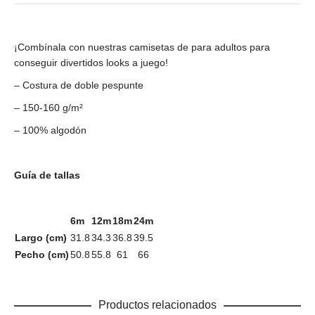
¡Combínala con nuestras camisetas de para adultos para
conseguir divertidos looks a juego!
– Costura de doble pespunte
– 150-160 g/m²
– 100% algodón
Guía de tallas
6m
12m
18m
24m
Largo (cm)
31.8
34.3
36.8
39.5
Pecho (cm)
50.8
55.8
61
66
Productos relacionados