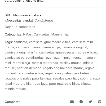
para definir el diseño final.
SKU:
Mini mouse baby
-
¿Necesitas ayuda?
Contáctenos
Dejar un comentario
Categorías:
Niñas
,
Camisetas
,
Mami e hija
Tags:
camiseta
,
camiseta igual madre e hija
,
camiseta mini
mama
,
camiseta minnie mama e hija
,
camiseta original
,
camiseta original niña
,
camisetas iguales para madres e hijas
,
camisetas personalizadas
,
lazo
,
lazo minnie mouse
,
mama y
mini
,
mami e hija
,
mamis modernas
,
mickey mouse
,
minnie
mouse
,
print on demand
,
regalo original para madre
,
regalo
original para madre e hija
,
regalos originales para bebes
,
regalos originales para familias
,
regalos para tia y sobrina
,
ropa
igual madre e hija
,
ropa igual para madres e hijas
,
silueta
minnie mouse
Compartir