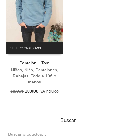
Este
SELECCIONAR OPCIONES
producto
tiene
Pantalón – Tom
múltiples
variantes.
Niños
,
Niño
,
Pantalones
,
Las
Rebajas
,
Todo a 10€ o
opciones
menos
se
El
El
18,00
€
10,00
€
IVA incluido
pueden
precio
precio
elegir
original
actual
en
era:
es:
la
18,00€.
10,00€.
página
Buscar
de
producto