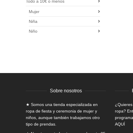
Todo a 10€ o menos
Mujer
Niña
Niño
Sobre nosotros
★ Somos una tienda especializada en
¿Quieres
ropa de fiesta y ceremonia de mujer
y
ropa? Ent
niños, aunque también trabajamos otro
programa 
tipo de prendas.
AQUÍ