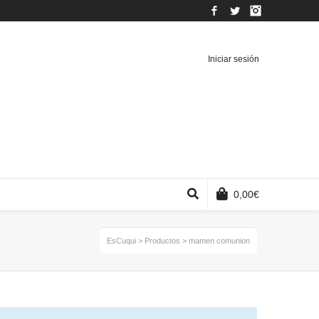
Facebook
Twitter
Instagram
Iniciar sesión
0,00
€
EsCuqui
>
Productos
>
mamen comunion