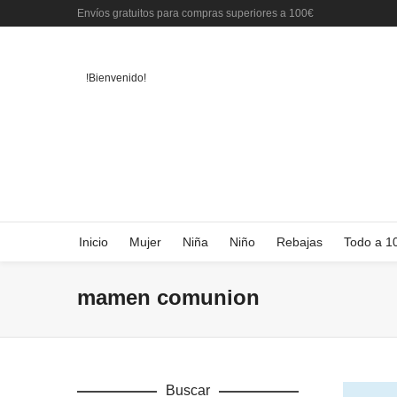
Envíos gratuitos para compras superiores a 100€
!Bienvenido!
Inicio
Mujer
Niña
Niño
Rebajas
Todo a 1
mamen comunion
Buscar