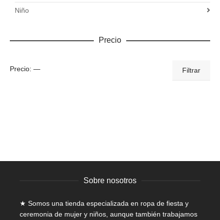
Niño
Precio
Precio
Precio
Precio:
—
Filtrar
mínimo
máximo
Sobre nosotros
★ Somos una tienda especializada en
ropa de fiesta y
ceremonia de mujer
y niños, aunque también trabajamos