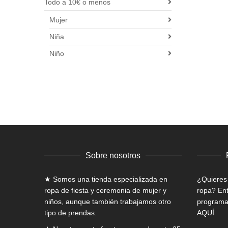
Todo a 10€ o menos
Mujer
Niña
Niño
Sobre nosotros
★ Somos una tienda especializada en
¿Quieres
ropa de fiesta y ceremonia de mujer
y
ropa? Ent
niños, aunque también trabajamos otro
programa 
tipo de prendas.
AQUÍ