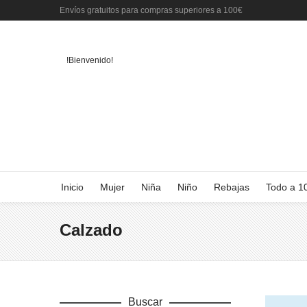
Envíos gratuitos para compras superiores a 100€
!Bienvenido!
Inicio
Mujer
Niña
Niño
Rebajas
Todo a 1
Calzado
Buscar