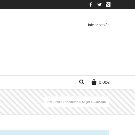
Facebook
Twitter
Instagram
Iniciar sesión
0,00
€
EsCuqui
>
Productos
>
Mujer
>
Calzado